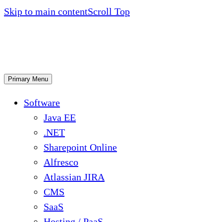
Skip to main content
Scroll Top
Primary Menu
Software
Java EE
.NET
Sharepoint Online
Alfresco
Atlassian JIRA
CMS
SaaS
Hosting / PaaS