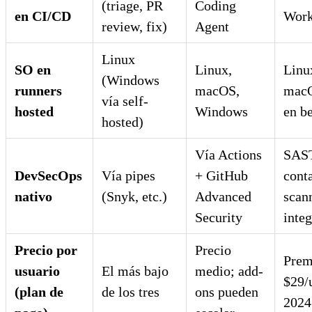
(triage, PR
Coding
en CI/CD
Work
review, fix)
Agent
Linux
SO en
Linux,
Linu
(Windows
runners
macOS,
mac
vía self-
hosted
Windows
en b
hosted)
Vía Actions
SAST
DevSecOps
Vía pipes
+ GitHub
cont
nativo
(Snyk, etc.)
Advanced
scan
Security
inte
Precio por
Precio
Prem
usuario
El más bajo
medio; add-
$29/
(plan de
de los tres
ons pueden
2024