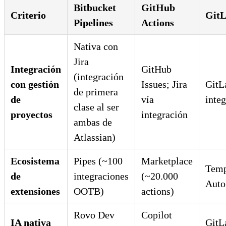
Bitbucket
GitHub
Criterio
GitL
Pipelines
Actions
Nativa con
Jira
Integración
GitHub
(integración
con gestión
Issues; Jira
GitL
de primera
de
vía
inte
clase al ser
proyectos
integración
ambas de
Atlassian)
Ecosistema
Pipes (~100
Marketplace
Temp
de
integraciones
(~20.000
Auto
extensiones
OOTB)
actions)
Rovo Dev
Copilot
IA nativa
GitL