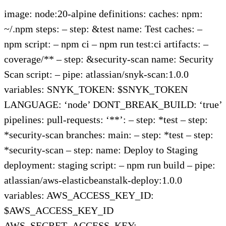
image: node:20-alpine definitions: caches: npm:
~/.npm steps: – step: &test name: Test caches: –
npm script: – npm ci – npm run test:ci artifacts: –
coverage/** – step: &security-scan name: Security
Scan script: – pipe: atlassian/snyk-scan:1.0.0
variables: SNYK_TOKEN: $SNYK_TOKEN
LANGUAGE: ‘node’ DONT_BREAK_BUILD: ‘true’
pipelines: pull-requests: ‘**’: – step: *test – step:
*security-scan branches: main: – step: *test – step:
*security-scan – step: name: Deploy to Staging
deployment: staging script: – npm run build – pipe:
atlassian/aws-elasticbeanstalk-deploy:1.0.0
variables: AWS_ACCESS_KEY_ID:
$AWS_ACCESS_KEY_ID
AWS_SECRET_ACCESS_KEY: