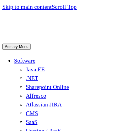
Skip to main content
Scroll Top
Primary Menu
Software
Java EE
.NET
Sharepoint Online
Alfresco
Atlassian JIRA
CMS
SaaS
Hosting / PaaS