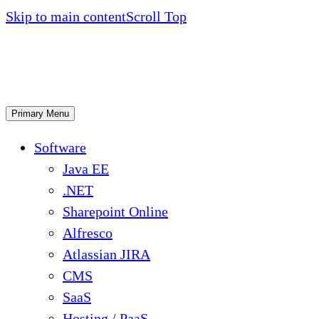
Skip to main content
Scroll Top
Primary Menu
Software
Java EE
.NET
Sharepoint Online
Alfresco
Atlassian JIRA
CMS
SaaS
Hosting / PaaS