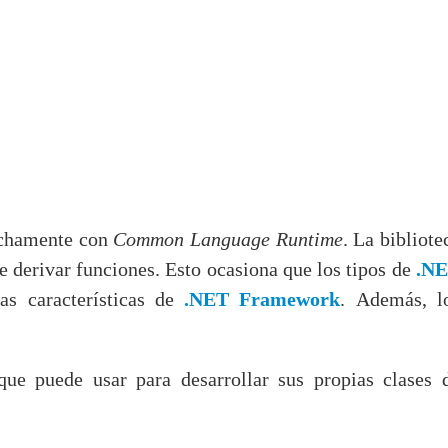
rechamente con
Common Language Runtime
.
La bibliote
e derivar funciones.
Esto ocasiona que los tipos de
.N
s características de
.NET Framework
.
Además, l
ue puede usar para desarrollar sus propias clases 