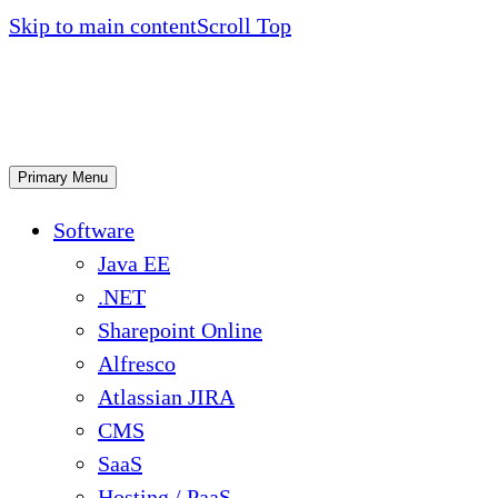
Skip to main content
Scroll Top
Primary Menu
Software
Java EE
.NET
Sharepoint Online
Alfresco
Atlassian JIRA
CMS
SaaS
Hosting / PaaS