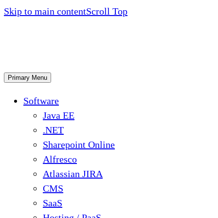
Skip to main content
Scroll Top
Primary Menu
Software
Java EE
.NET
Sharepoint Online
Alfresco
Atlassian JIRA
CMS
SaaS
Hosting / PaaS