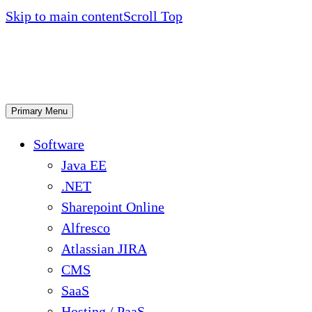
Skip to main content
Scroll Top
Primary Menu
Software
Java EE
.NET
Sharepoint Online
Alfresco
Atlassian JIRA
CMS
SaaS
Hosting / PaaS