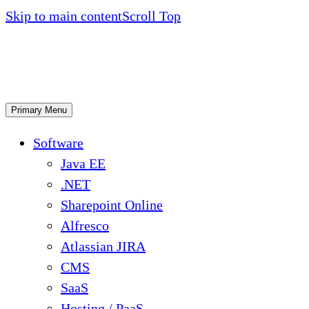
Skip to main content
Scroll Top
Primary Menu
Software
Java EE
.NET
Sharepoint Online
Alfresco
Atlassian JIRA
CMS
SaaS
Hosting / PaaS