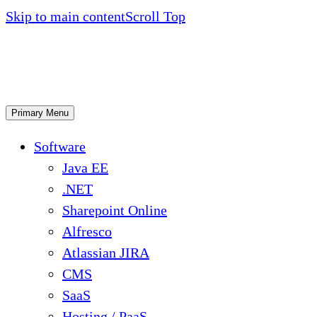
Skip to main content
Scroll Top
Primary Menu
Software
Java EE
.NET
Sharepoint Online
Alfresco
Atlassian JIRA
CMS
SaaS
Hosting / PaaS