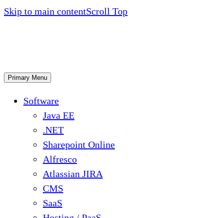
Skip to main content
Scroll Top
Primary Menu
Software
Java EE
.NET
Sharepoint Online
Alfresco
Atlassian JIRA
CMS
SaaS
Hosting / PaaS