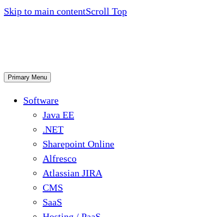
Skip to main content
Scroll Top
Primary Menu
Software
Java EE
.NET
Sharepoint Online
Alfresco
Atlassian JIRA
CMS
SaaS
Hosting / PaaS