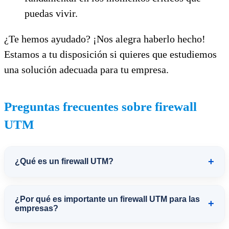
puedas vivir.
¿Te hemos ayudado? ¡Nos alegra haberlo hecho!
Estamos a tu disposición si quieres que estudiemos
una solución adecuada para tu empresa.
Preguntas frecuentes sobre firewall
UTM
+
¿Qué es un firewall UTM?
Un firewall UTM (Unified Threat
¿Por qué es importante un firewall UTM para las
+
Management) es una solución de
empresas?
seguridad que centraliza la protección