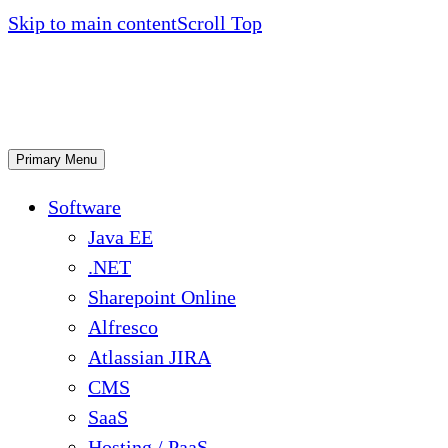
Skip to main content
Scroll Top
Primary Menu
Software
Java EE
.NET
Sharepoint Online
Alfresco
Atlassian JIRA
CMS
SaaS
Hosting / PaaS