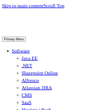
Skip to main content
Scroll Top
Primary Menu
Software
Java EE
.NET
Sharepoint Online
Alfresco
Atlassian JIRA
CMS
SaaS
Hosting / PaaS