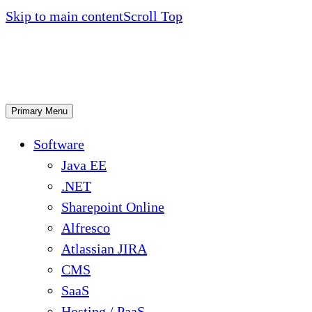
Skip to main content
Scroll Top
Primary Menu
Software
Java EE
.NET
Sharepoint Online
Alfresco
Atlassian JIRA
CMS
SaaS
Hosting / PaaS