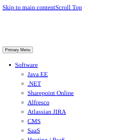
Skip to main content
Scroll Top
Primary Menu
Software
Java EE
.NET
Sharepoint Online
Alfresco
Atlassian JIRA
CMS
SaaS
Hosting / PaaS