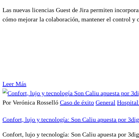
Las nuevas licencias Guest de Jira permiten incorporar
cómo mejorar la colaboración, mantener el control y o
Leer Más
Por Verónica Rosselló
Caso de éxito
General
Hospital
Confort, lujo y tecnología: Son Caliu apuesta por 3dig
Confort, lujo y tecnología: Son Caliu apuesta por 3dig