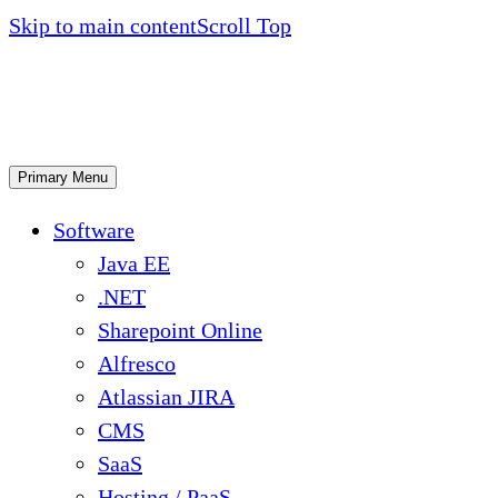
Skip to main content
Scroll Top
Primary Menu
Software
Java EE
.NET
Sharepoint Online
Alfresco
Atlassian JIRA
CMS
SaaS
Hosting / PaaS