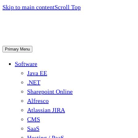
Skip to main content
Scroll Top
Primary Menu
Software
Java EE
.NET
Sharepoint Online
Alfresco
Atlassian JIRA
CMS
SaaS
Hosting / PaaS