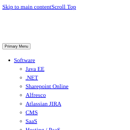
Skip to main content
Scroll Top
Primary Menu
Software
Java EE
.NET
Sharepoint Online
Alfresco
Atlassian JIRA
CMS
SaaS
Hosting / PaaS