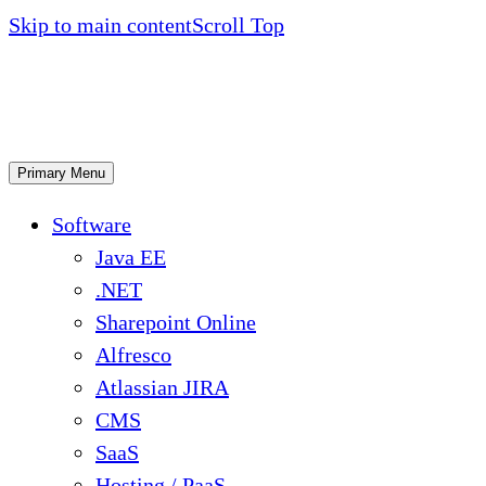
Skip to main content
Scroll Top
Primary Menu
Software
Java EE
.NET
Sharepoint Online
Alfresco
Atlassian JIRA
CMS
SaaS
Hosting / PaaS