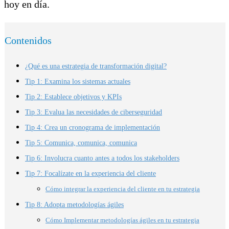
hoy en día.
Contenidos
¿Qué es una estrategia de transformación digital?
Tip 1: Examina los sistemas actuales
Tip 2: Establece objetivos y KPIs
Tip 3: Evalua las necesidades de ciberseguridad
Tip 4: Crea un cronograma de implementación
Tip 5: Comunica, comunica, comunica
Tip 6: Involucra cuanto antes a todos los stakeholders
Tip 7: Focalízate en la experiencia del cliente
Cómo integrar la experiencia del cliente en tu estrategia
Tip 8: Adopta metodologías ágiles
Cómo Implementar metodologías ágiles en tu estrategia