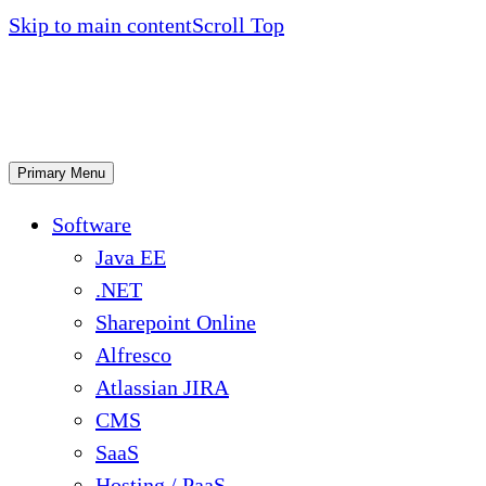
Skip to main content
Scroll Top
Primary Menu
Software
Java EE
.NET
Sharepoint Online
Alfresco
Atlassian JIRA
CMS
SaaS
Hosting / PaaS