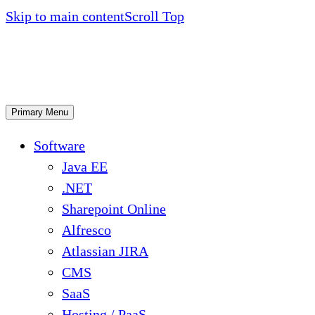
Skip to main content
Scroll Top
Primary Menu
Software
Java EE
.NET
Sharepoint Online
Alfresco
Atlassian JIRA
CMS
SaaS
Hosting / PaaS