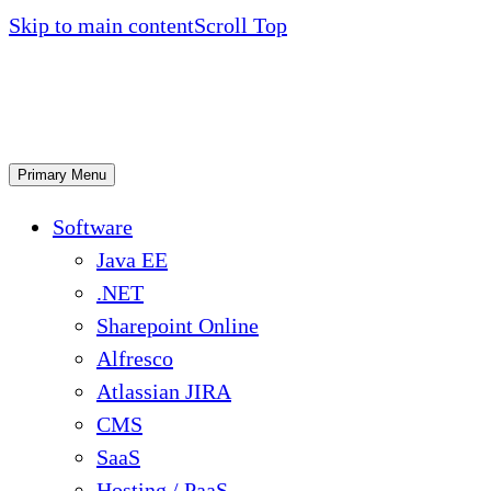
Skip to main content
Scroll Top
Primary Menu
Software
Java EE
.NET
Sharepoint Online
Alfresco
Atlassian JIRA
CMS
SaaS
Hosting / PaaS