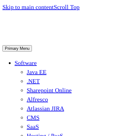
Skip to main content
Scroll Top
Primary Menu
Software
Java EE
.NET
Sharepoint Online
Alfresco
Atlassian JIRA
CMS
SaaS
Hosting / PaaS