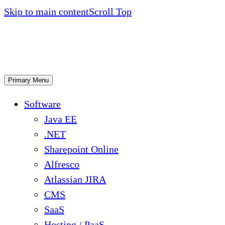
Skip to main content
Scroll Top
Primary Menu
Software
Java EE
.NET
Sharepoint Online
Alfresco
Atlassian JIRA
CMS
SaaS
Hosting / PaaS