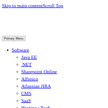
Skip to main content
Scroll Top
Primary Menu
Software
Java EE
.NET
Sharepoint Online
Alfresco
Atlassian JIRA
CMS
SaaS
Hosting / PaaS