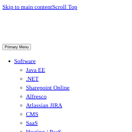
Skip to main content
Scroll Top
Primary Menu
Software
Java EE
.NET
Sharepoint Online
Alfresco
Atlassian JIRA
CMS
SaaS
Hosting / PaaS