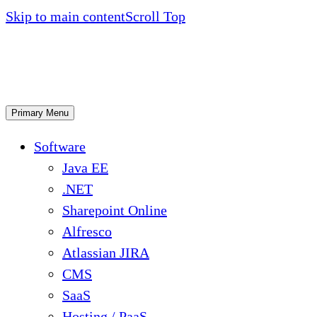
Skip to main content
Scroll Top
Primary Menu
Software
Java EE
.NET
Sharepoint Online
Alfresco
Atlassian JIRA
CMS
SaaS
Hosting / PaaS