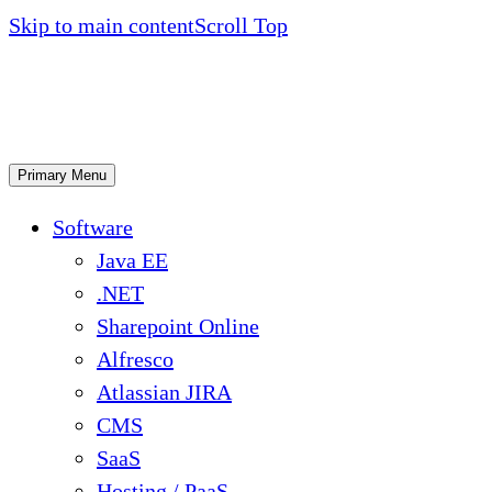
Skip to main content
Scroll Top
Primary Menu
Software
Java EE
.NET
Sharepoint Online
Alfresco
Atlassian JIRA
CMS
SaaS
Hosting / PaaS