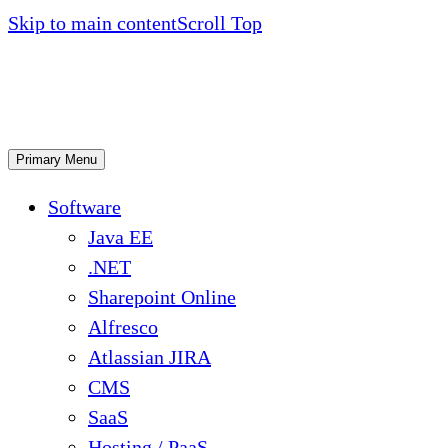
Skip to main content
Scroll Top
Primary Menu
Software
Java EE
.NET
Sharepoint Online
Alfresco
Atlassian JIRA
CMS
SaaS
Hosting / PaaS