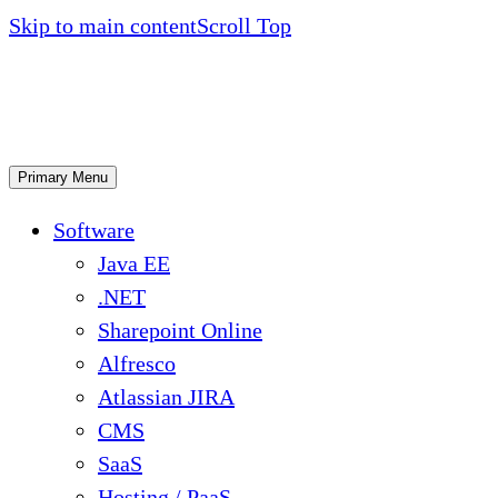
Skip to main content
Scroll Top
Primary Menu
Software
Java EE
.NET
Sharepoint Online
Alfresco
Atlassian JIRA
CMS
SaaS
Hosting / PaaS