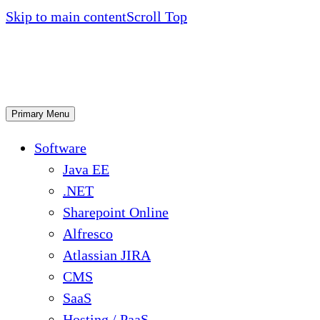
Skip to main content
Scroll Top
Primary Menu
Software
Java EE
.NET
Sharepoint Online
Alfresco
Atlassian JIRA
CMS
SaaS
Hosting / PaaS