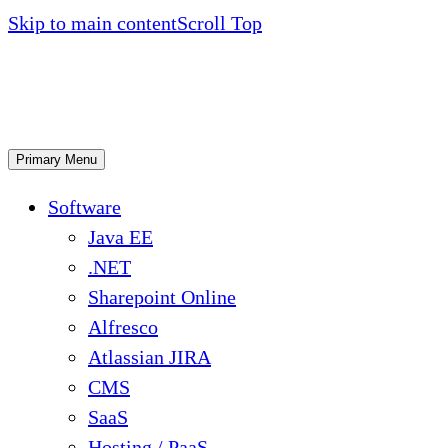
Skip to main content
Scroll Top
Primary Menu
Software
Java EE
.NET
Sharepoint Online
Alfresco
Atlassian JIRA
CMS
SaaS
Hosting / PaaS