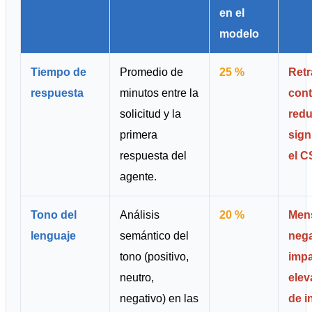
en el
modelo
Tiempo de
Promedio de
25 %
Ret
respuesta
minutos entre la
con
solicitud y la
red
primera
sign
respuesta del
el C
agente.
Tono del
Análisis
20 %
Men
lenguaje
semántico del
nega
tono (positivo,
impa
neutro,
elev
negativo) en las
de i