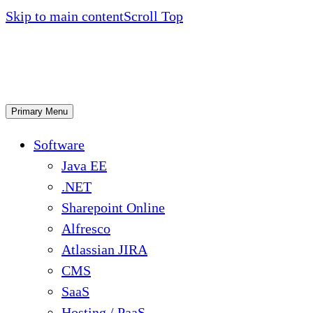
Skip to main content
Scroll Top
Primary Menu
Software
Java EE
.NET
Sharepoint Online
Alfresco
Atlassian JIRA
CMS
SaaS
Hosting / PaaS