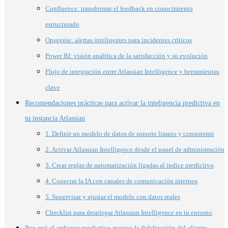
Confluence: transformar el feedback en conocimiento
estructurado
Opsgenie: alertas inteligentes para incidentes críticos
Power BI: visión analítica de la satisfacción y su evolución
Flujo de integración entre Atlassian Intelligence y herramientas
clave
Recomendaciones prácticas para activar la inteligencia predictiva en
tu instancia Atlassian
1. Definir un modelo de datos de soporte limpio y consistente
2. Activar Atlassian Intelligence desde el panel de administración
3. Crear reglas de automatización ligadas al índice predictivo
4. Conectar la IA con canales de comunicación internos
5. Supervisar y ajustar el modelo con datos reales
Checklist para desplegar Atlassian Intelligence en tu entorno
Por qué el enfoque predictivo mejora la fidelización del cliente