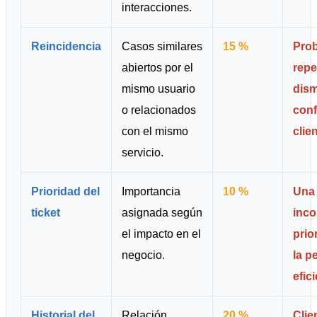
interacciones.
Reincidencia
Casos similares
15 %
Pro
abiertos por el
repe
mismo usuario
dism
o relacionados
conf
con el mismo
clien
servicio.
Prioridad del
Importancia
10 %
Una 
ticket
asignada según
inco
el impacto en el
prio
negocio.
la p
efic
Historial del
Relación
20 %
Clie