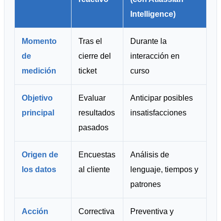
Intelligence)
Momento
Tras el
Durante la
de
cierre del
interacción en
medición
ticket
curso
Objetivo
Evaluar
Anticipar posibles
principal
resultados
insatisfacciones
pasados
Origen de
Encuestas
Análisis de
los datos
al cliente
lenguaje, tiempos y
patrones
Acción
Correctiva
Preventiva y