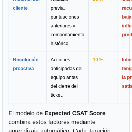
cliente
previa,
recu
puntuaciones
baja
anteriores y
infl
comportamiento
pred
histórico.
Resolución
Acciones
10 %
Inte
proactiva
anticipadas del
temp
equipo antes
la p
del cierre del
sati
ticket.
El modelo de
Expected CSAT Score
combina estos factores mediante
aprendizaje automático. Cada iteración