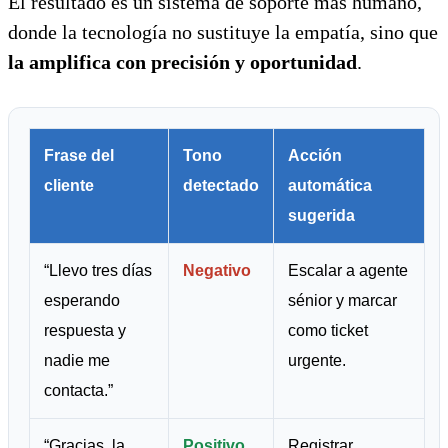
El resultado es un sistema de soporte más humano,
donde la tecnología no sustituye la empatía, sino que
la amplifica con precisión y oportunidad
.
Frase del
Tono
Acción
cliente
detectado
automática
sugerida
“Llevo tres días
Negativo
Escalar a agente
esperando
sénior y marcar
respuesta y
como ticket
nadie me
urgente.
contacta.”
“Gracias, la
Positivo
Registrar