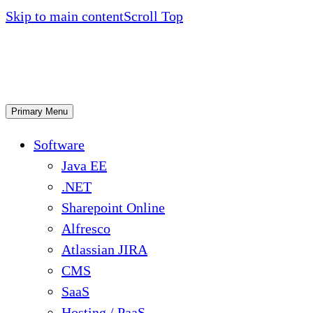
Skip to main content
Scroll Top
Primary Menu
Software
Java EE
.NET
Sharepoint Online
Alfresco
Atlassian JIRA
CMS
SaaS
Hosting / PaaS