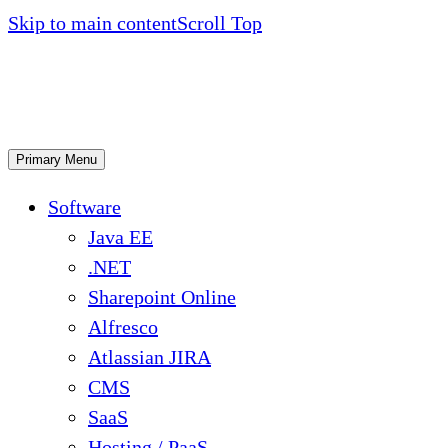
Skip to main content
Scroll Top
Primary Menu
Software
Java EE
.NET
Sharepoint Online
Alfresco
Atlassian JIRA
CMS
SaaS
Hosting / PaaS