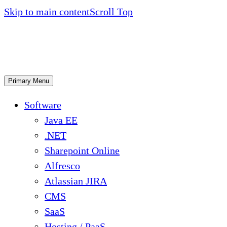
Skip to main content
Scroll Top
Primary Menu
Software
Java EE
.NET
Sharepoint Online
Alfresco
Atlassian JIRA
CMS
SaaS
Hosting / PaaS