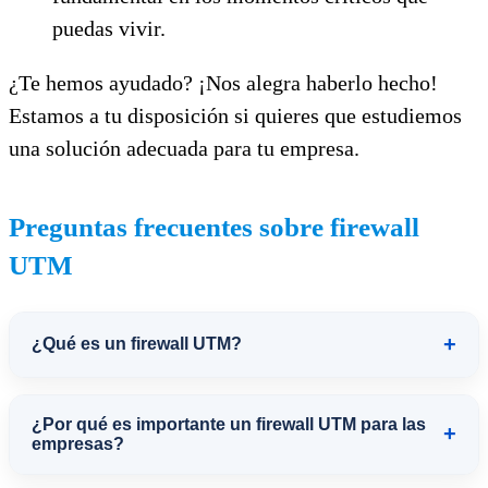
puedas vivir.
¿Te hemos ayudado? ¡Nos alegra haberlo hecho!
Estamos a tu disposición si quieres que estudiemos
una solución adecuada para tu empresa.
Preguntas frecuentes sobre firewall
UTM
+
¿Qué es un firewall UTM?
Un firewall UTM (Unified Threat
¿Por qué es importante un firewall UTM para las
+
Management) es una solución de
empresas?
seguridad que centraliza la protección