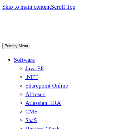
Skip to main content
Scroll Top
Primary Menu
Software
Java EE
.NET
Sharepoint Online
Alfresco
Atlassian JIRA
CMS
SaaS
Hosting / PaaS