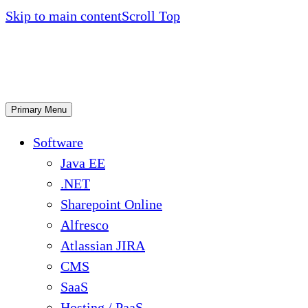
Skip to main content
Scroll Top
Primary Menu
Software
Java EE
.NET
Sharepoint Online
Alfresco
Atlassian JIRA
CMS
SaaS
Hosting / PaaS