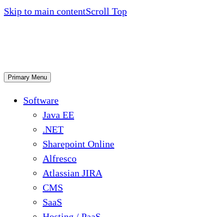
Skip to main content
Scroll Top
Primary Menu
Software
Java EE
.NET
Sharepoint Online
Alfresco
Atlassian JIRA
CMS
SaaS
Hosting / PaaS