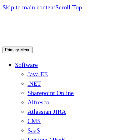
Skip to main content
Scroll Top
Primary Menu
Software
Java EE
.NET
Sharepoint Online
Alfresco
Atlassian JIRA
CMS
SaaS
Hosting / PaaS