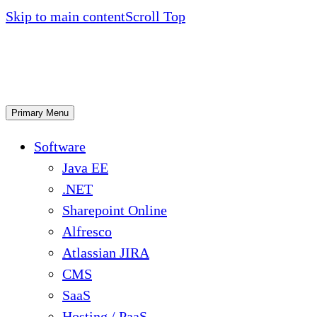
Skip to main content
Scroll Top
Primary Menu
Software
Java EE
.NET
Sharepoint Online
Alfresco
Atlassian JIRA
CMS
SaaS
Hosting / PaaS