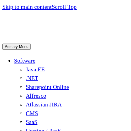
Skip to main content
Scroll Top
Primary Menu
Software
Java EE
.NET
Sharepoint Online
Alfresco
Atlassian JIRA
CMS
SaaS
Hosting / PaaS