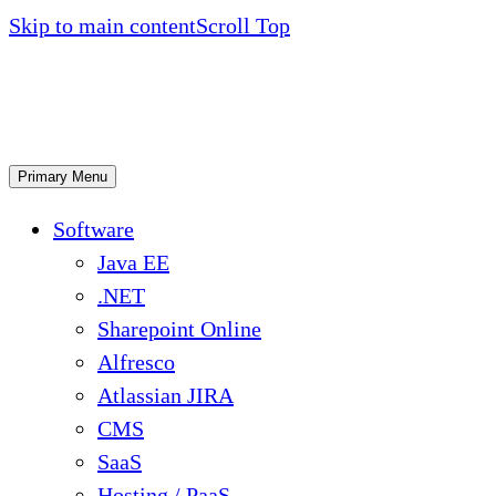
Skip to main content
Scroll Top
Primary Menu
Software
Java EE
.NET
Sharepoint Online
Alfresco
Atlassian JIRA
CMS
SaaS
Hosting / PaaS