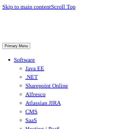
Skip to main content
Scroll Top
Primary Menu
Software
Java EE
.NET
Sharepoint Online
Alfresco
Atlassian JIRA
CMS
SaaS
Hosting / PaaS