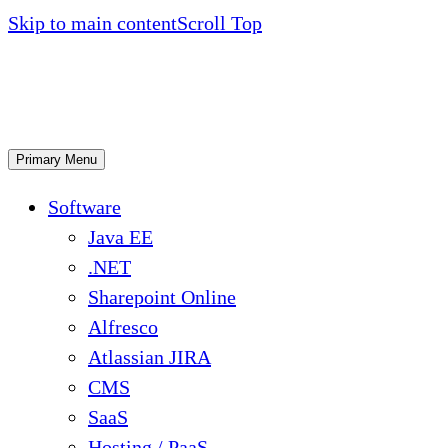
Skip to main content
Scroll Top
Primary Menu
Software
Java EE
.NET
Sharepoint Online
Alfresco
Atlassian JIRA
CMS
SaaS
Hosting / PaaS