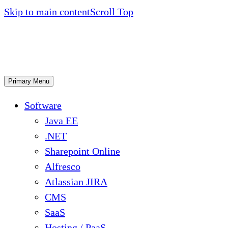
Skip to main content
Scroll Top
Primary Menu
Software
Java EE
.NET
Sharepoint Online
Alfresco
Atlassian JIRA
CMS
SaaS
Hosting / PaaS