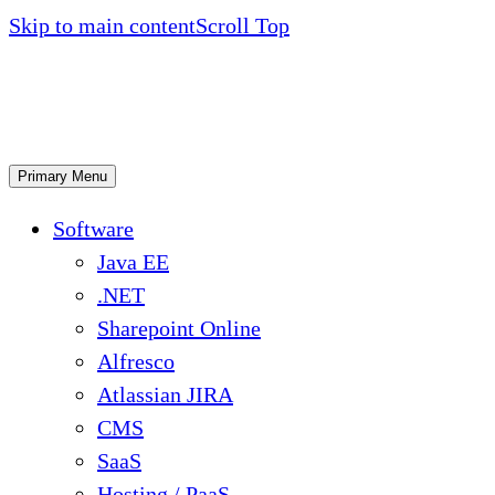
Skip to main content
Scroll Top
Primary Menu
Software
Java EE
.NET
Sharepoint Online
Alfresco
Atlassian JIRA
CMS
SaaS
Hosting / PaaS