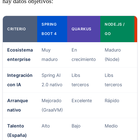
hay datos objetivos:
SPRING
NODE.JS /
CRITERIO
QUARKUS
BOOT 4
GO
Ecosistema
Muy
En
Maduro
enterprise
maduro
crecimiento
(Node)
Integración
Spring AI
Libs
Libs
con IA
2.0 nativo
terceros
terceros
Arranque
Mejorado
Excelente
Rápido
nativo
(GraalVM)
Talento
Alto
Bajo
Medio
(España)