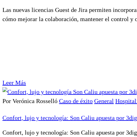
Las nuevas licencias Guest de Jira permiten incorporar
cómo mejorar la colaboración, mantener el control y o
Leer Más
Por Verónica Rosselló
Caso de éxito
General
Hospital
Confort, lujo y tecnología: Son Caliu apuesta por 3dig
Confort, lujo y tecnología: Son Caliu apuesta por 3dig