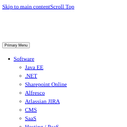
Skip to main content
Scroll Top
Primary Menu
Software
Java EE
.NET
Sharepoint Online
Alfresco
Atlassian JIRA
CMS
SaaS
Hosting / PaaS