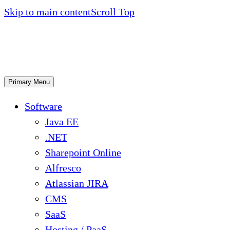
Skip to main content
Scroll Top
Primary Menu
Software
Java EE
.NET
Sharepoint Online
Alfresco
Atlassian JIRA
CMS
SaaS
Hosting / PaaS