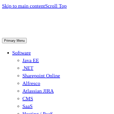
Skip to main content
Scroll Top
Primary Menu
Software
Java EE
.NET
Sharepoint Online
Alfresco
Atlassian JIRA
CMS
SaaS
Hosting / PaaS