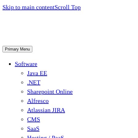
Skip to main content
Scroll Top
Primary Menu
Software
Java EE
.NET
Sharepoint Online
Alfresco
Atlassian JIRA
CMS
SaaS
Hosting / PaaS